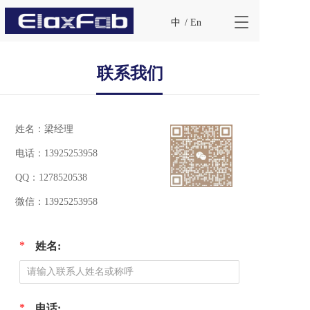
T
中
/ En
o
g
g
联系我们
l
e
n
a
姓名：梁经理
v
i
电话：
13925253958
g
a
QQ：1278520538
t
i
微信：
13925253958
o
n
*
姓名:
*
电话: