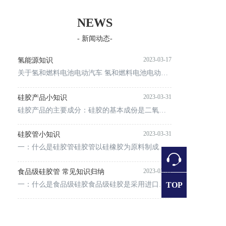
NEWS
- 新闻动态-
2023-03-17
氢能源知识
关于氢和燃料电池电动汽车 氢和燃料电池电动汽车(fcev) 氢燃料电池汽车由电动马达驱动，因此属于电动汽车。常见的缩写是FCEV，是“燃料电池电动汽车”的缩写，与之相对的是BEV或“电池电动汽车”。
2023-03-31
硅胶产品小知识
硅胶产品的主要成分：硅胶的基本成份是二氧化硅，具有微孔结构，在物理性质上具刚性骨架结构，耐磨，抗压强度大和在发生吸附后不发生潮解和溶涨。它是一氧化硅的一种无定型的结构形式，在化学性质上是惰性的，无毒的
2023-03-31
硅胶管小知识
一：什么是硅胶管硅胶管以硅橡胶为原料制成，硅橡胶的分子结构主要由氧和硅原子组成的链状结构构成，正因为这种独特的分子结构，所以让硅胶管拥有了更好的耐热性、化学稳定性和绝缘性。硅橡胶最高可在250℃，最低
2023-03-31
食品级硅胶管 常见知识归纳
一：什么是食品级硅胶食品级硅胶是采用进口硅胶原材料，利用科学的生产工艺，采用间歇法进行生产生胶，其是针对气相胶的高抗撕和高透明，功能性混炼胶的特点，进行生产的硅胶，所以此产品更具有广泛的适应性。食品级
TOP