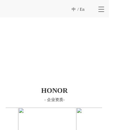
T
中
/ En
o
g
g
l
e
n
a
v
i
g
a
t
i
HONOR
o
n
- 企业资质-